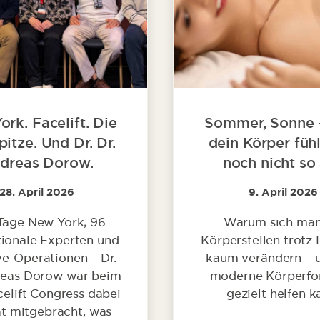
rk. Facelift. Die
Sommer, Sonne 
itze. Und Dr. Dr.
dein Körper fühl
dreas Dorow.
noch nicht so
28. April 2026
9. April 2026
Tage New York, 96
Warum sich ma
tionale Experten und
Körperstellen trotz 
ve-Operationen – Dr.
kaum verändern – 
reas Dorow war beim
moderne Körperf
elift Congress dabei
gezielt helfen k
t mitgebracht, was