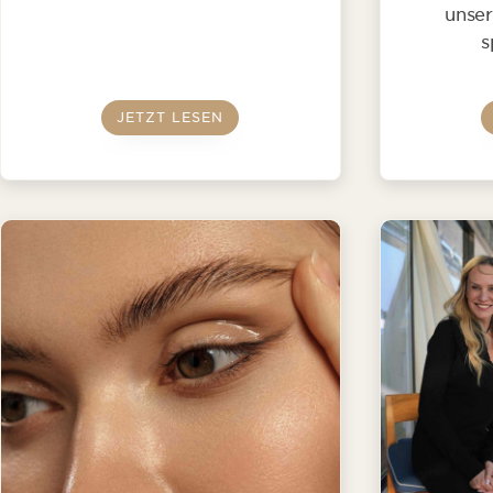
unser
s
JETZT LESEN