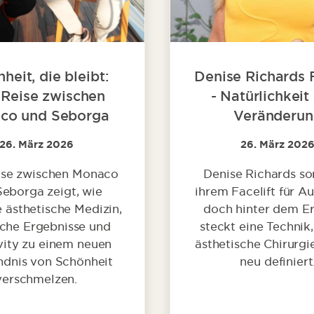
heit, die bleibt:
Denise Richards F
 Reise zwischen
- Natürlichkeit 
co und Seborga
Veränderu
26. März 2026
26. März 202
ise zwischen Monaco
Denise Richards so
Seborga zeigt, wie
ihrem Facelift für A
ästhetische Medizin,
doch hinter dem E
iche Ergebnisse und
steckt eine Technik,
ity zu einem neuen
ästhetische Chirurgi
ndnis von Schönheit
neu definiert
verschmelzen.