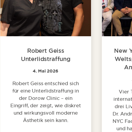
Robert Geiss
New Yo
Unterlidstraffung
Weltsp
An
4. Mai 2026
Robert Geiss entschied sich
für eine Unterlidstraffung in
Vier 
der Dorow Clinic – ein
interna
Eingriff, der zeigt, wie diskret
drei Li
und wirkungsvoll moderne
Dr. And
Ästhetik sein kann.
NYC Fac
und ha