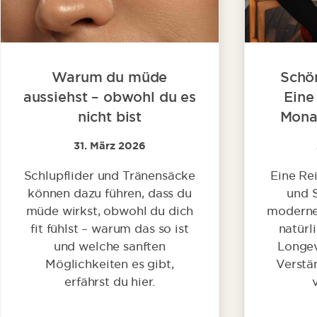
Warum du müde
Schön
aussiehst – obwohl du es
Eine
nicht bist
Mona
31. März 2026
Schlupflider und Tränensäcke
Eine Re
können dazu führen, dass du
und 
müde wirkst, obwohl du dich
moderne 
fit fühlst – warum das so ist
natürl
und welche sanften
Longev
Möglichkeiten es gibt,
Verstä
erfährst du hier.