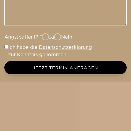
Angstpatient?
*
Ja
Nein
Ich habe die
Datenschutzerklärung
zur Kenntnis genommen.
JETZT TERMIN ANFRAGEN
Straffe und wohlgeformte Oberarme
Entscheide dich für eine Oberarmstraffung in der
Dorow Clinic, wenn du dich von deinen