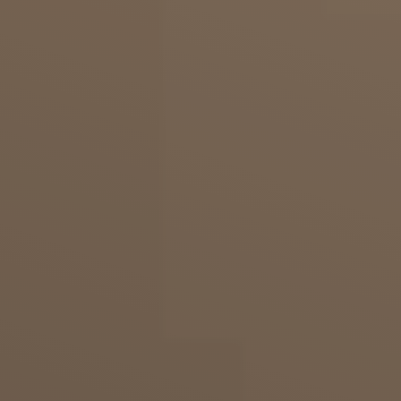
Fettabsaugungen und Straffungen an den
Armen sehr sichere Eingriffe, die weltweit
jeden Tag tausendfach erfolgreich
durchgeführt werden. In der Dorow Clinic
achten wir darauf, die Operation durch
besonders sorgfältiges Vorgehen noch
sicherer zu machen.
Eine Antibiotikainfusion gegen
Hautkeime, ein steriles Vorgehen, eine
lange Einwirkzeit der Tumeszenzlösung,
schonendes Absaugen mit dünnen
Vibrationskanülen, gute Bandagierung
und Kompression der Regionen nach der
OP, regelmäßige Nachkontrollen und
viele andere Details gewährleisten dir
maximale Sicherheit und ein
harmonisches Ergebnis.