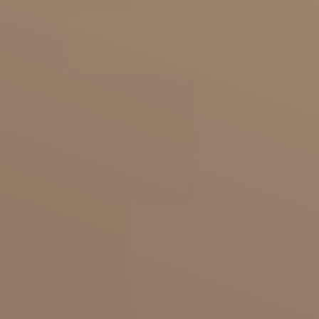
Straffe Arme: Fühle dich wieder wohl
in deiner Haut!
Hast du im Sommer Hemmungen, wenn andere
gerne ärmellos das Wetter genießen? Ein
Elastizitätsverlust der Haut zeigt sich häufig
zuerst an den Oberarmen. Ein starker
Gewichtsverlust oder viel Sonnenbaden kann mit
eine Ursache dafür sein, dass deine Oberarme
nicht mehr so straff sind und dich optisch stören.
Wenn die Haut noch eine ausreichende Elastizität
besitzt und du deine Arme einfach zu massig
findest, dann kann eine Fettabsaugung alleine
ausreichen. Wenn die Haut selbst nicht mehr in
der Lage ist, sich zurück zu straffen, dann ist eine
chirurgische Hautstraffung an den Oberarmen
eine sichere und sehr effektive Möglichkeit, deine