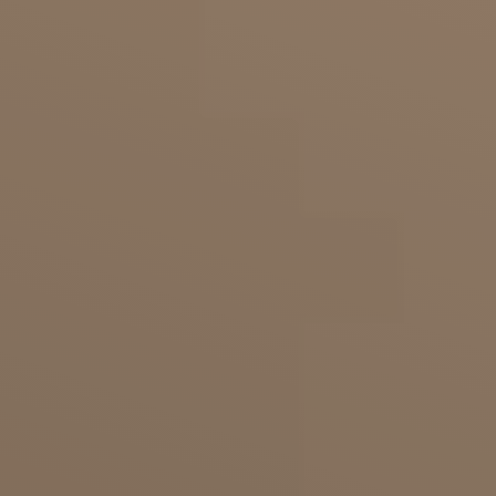
und Bodyforming
Die Oberarme spielen für den ästhetischen
Gesamteindruck bei Frauen und Männern
gleichermaßen eine Rolle. Während Männer in
vielen Fällen für muskulöse Arme trainieren,
wünschen sich Frauen, dass die Haut an den
Oberarmen straff bleibt und nicht beginnt zu
hängen.
Sport, Ernährung und Liposuktionen
(Fettabsaugungen) reichen oft nicht aus, da sich
die Haut aufgrund der Veranlagung oder dem
Alter nicht mehr so leicht zurückzieht.
Bei starkem Gewichtsverlust ist die
Straffungsoperation der Arme eine sehr häufige
Behandlung. Sobald Hautpartien sich nicht mehr
an die neue Körperform anpassen können, gibt es