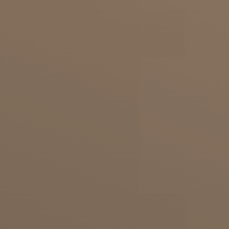
in der Adipositaschirurgie Möglichkeiten die
Haut an Armen, an den
Oberschenkeln
oder dem
Bauch
für eine straffe Figur zu glätten. Bei einem
persönlichen Termin erklären wir dir gerne, wie
die Oberarmbehandlung abläuft und welche
Methode für deinen Wunsch die richtige ist.
Lerne die erfahrenen Fachärzte in Lörrach oder
Waldshut-Tiengen bei deinem Termin
unverbindlich kennen.
Jetzt Kontakt zur Dorow Clinic
aufnehmen