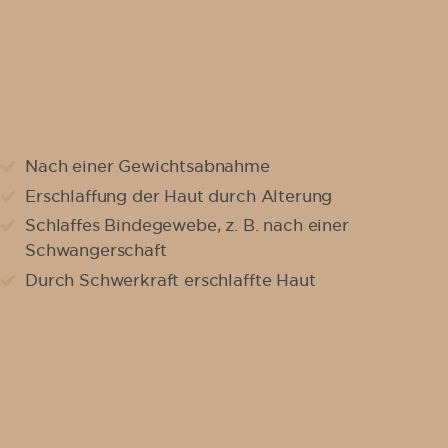
Daten & Fakten
Gründe
Klinikbewertungen
Warum eine Oberarmstraffung?
Ablauf
Nach einer Gewichtsabnahme
Patientenerfahrung
Erschlaffung der Haut durch Alterung
Schlaffes Bindegewebe, z. B. nach einer
Straffe Arme
Schwangerschaft
Durch Schwerkraft erschlaffte Haut
Fachzentrum
Vorgehen
Fachärzte
Klinikstandorte