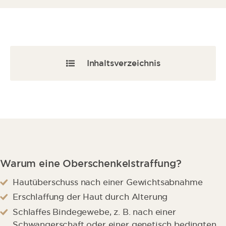
Inhaltsverzeichnis
Daten & Fakten
Gründe
Klinikbewertungen
Warum eine Oberschenkelstraffung?
Ablauf
Hautüberschuss nach einer Gewichtsabnahme
Patientenerfahrung
Erschlaffung der Haut durch Alterung
Schlaffes Bindegewebe, z. B. nach einer
Schöne Beine
Schwangerschaft oder einer genetisch bedingten