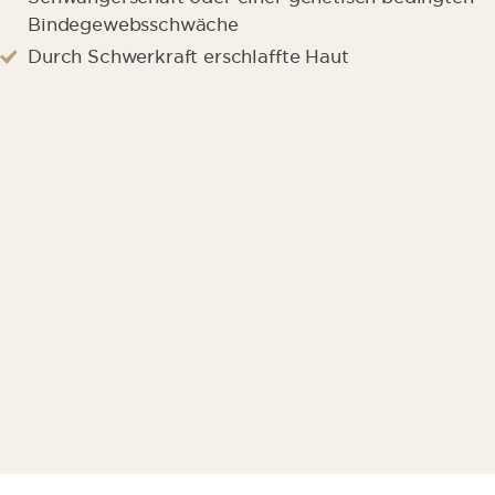
Bindegewebsschwäche
Reicht Sport?
Durch Schwerkraft erschlaffte Haut
Die Lösung
Fachärzte
Klinikstandorte
Sicher
Kosten
Fragen & Antworten
Weitere Links