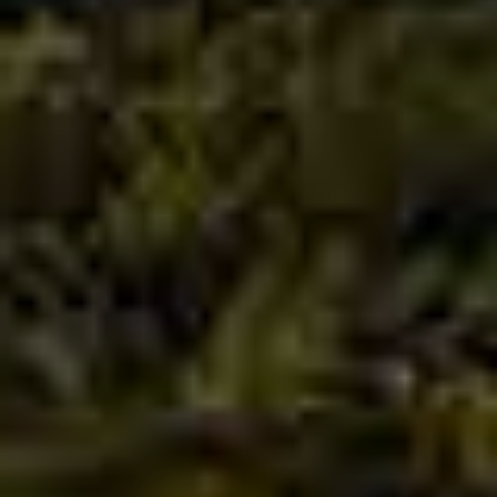
Weltweit ausgezeichnet – für dich in
Waldshut
Die Dorow Clinic wurde als eine der 100 besten
Kliniken für plastische Chirurgie weltweit
ausgezeichnet – ein internationales Qualitätssiegel,
das nicht nur unser ästhetisch-chirurgisches Angebot
betrifft, sondern auch unsere Haltung in der
Zahnmedizin widerspiegelt: höchste Präzision,
modernste Technik und ein echter Fokus auf dein