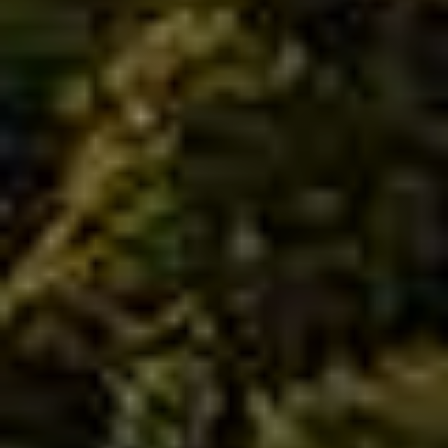
Wohlbefinden.
Denn auch in unserer Zahnklinik in Waldshut, direkt an
der Schweizer Grenze, erlebst du Zahnmedizin auf
höchstem Niveau – persönlich, menschlich und mit
viel Erfahrung.
Die Auszeichnung wurde Dr. Dr. Andreas Dorow in
Cannes überreicht – doch du musst nicht bis an die
Côte d’Azur reisen, um international ausgezeichnete
Qualität zu erleben.
Sie wartet direkt hier in Waldshut – bei deinem
Zahnarztteam der Dorow Clinic.
Was passiert, wenn du dich