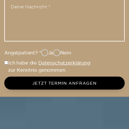
Angstpatient?
*
Ja
Nein
Ich habe die
Datenschutzerklärung
zur Kenntnis genommen.
JETZT TERMIN ANFRAGEN
Dorow Clinic Waldshut – Dein