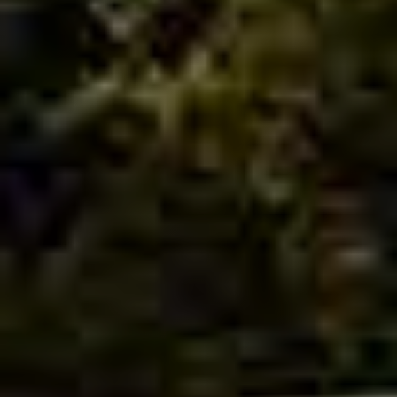
wieder traust zu lächeln?
Manche Ergebnisse sind schöner als
jedes Werbeversprechen – hier siehst du
sie.
Flexible Termine und herzlicher
Service
TERMIN SICHERN