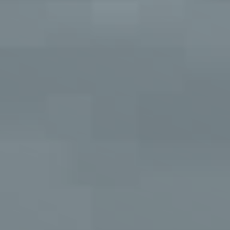
Kostenübernahme:
Behandlungen für
gesetzlich und privat
Versicherte, mit oder
ohne
Zahnzusatzversicherung
– wir beraten dich
transparent.
Finanzierung:
Flexible Ratenzahlung
möglich – damit du auch
bei größeren Eingriffen
entspannt bleibst.