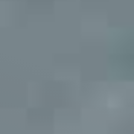
Zahnarzt Waldshut - Leistungen, Vorteile
& Kosten im Überblick
Leistungen:
Kinderzahnmedizin,
Vorsorge, ästhetische
Zahnmedizin,
Zahnimplantate und
mehr – individuell auf
dich abgestimmt.
Vorteile:
Alle Leistungen in einer
Praxis, hauseigenes
Dentallabor, Spezialisten
für jedes Fachgebiet,
moderne Ausstattung &
digitale Diagnostik.