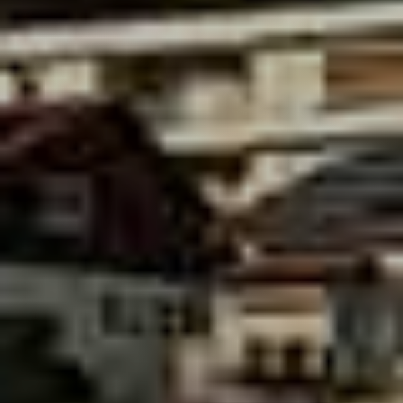
Du suchst noch das passende
Hotel für deinen Aufenthalt?
Für deinen entspannten Besuch in der
Dorow Clinic in Waldshut haben wir alle
wichtigen Informationen wie Parkplätze,
Restaurants und Hotels für dich
zusammengestellt.
ZUM PDF