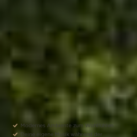
100 % Service
kurzfristige Nachsorge mit persönlichem
Kontakt per Handy zu deinem Zahnarzt
Langfristige Nachsorge für dein
optimales Behandlungsergebnis
100 % Wohlfühlen
Modernes Ambiente zum Wohlfühlen
Deine eigene Musik während der