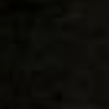
Deine Zahnbehandlung in Jestetten –
persönlich, hochwertig, Dorow Clinic.
Zeig der Welt dein strahlendes Lächeln
mit gesunden weißen Zähnen
Vorsorge ist der beste Schutz für
deine Zähne
Prophylaxe –
Vorsorgeuntersuchung
Deine Krankenkasse bezahlt 1–2 x im Jahr