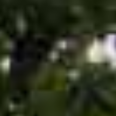
Selbstzahler
Finanzierung:
Flexible Ratenzahlung
möglich – für hochwertige
Zahnmedizin, die
bezahlbar bleibt