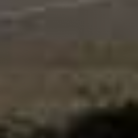
Bekannt aus
Jetzt Kontakt zur Dorow Clinic
aufnehmen
TERMIN VEREINBAREN
Deine Zahnärzte in Jestetten freuen sich
auf dich!