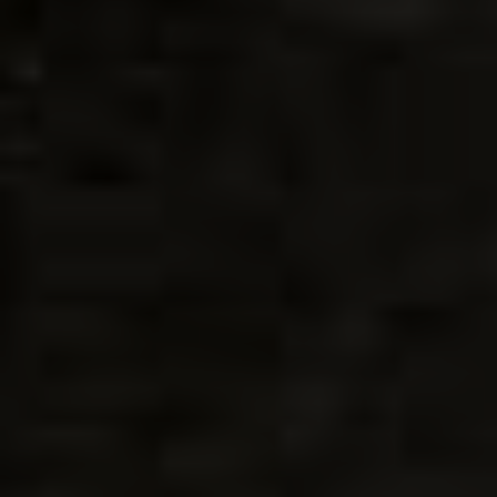
die Vorsorgeuntersuchung. Nimmst du sie
wahr oder denkst du, dass deine Zähne erst
krank sind, wenn du Schmerzen hast? Lass
deine Zähne mindestens 1 x im Jahr
kontrollieren und vermeide so bestmöglich
aufwendige Zahnbehandlungen.
Zahnkrankheiten werden frühzeitig erkannt
und können meist sanft behandelt werden.
Professionelle Zahnreinigung
Mit der
professionellen Zahnreinigung
lässt
du deine Zahnzwischenräume und die
Oberflächen deiner Zähne effektiv reinigen.
Zahnstein und Essensreste zwischen den
Zähnen verursachen Karies und
Parodontose
. Hier hilft nur die
professionelle Zahnreinigung (PZR), denn