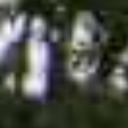
Leistungen:
Kinderzahnmedizin,
Prophylaxe, ästhetische
Zahnmedizin,
Zahnimplantate,
Parodontologie, Invisalign®
Vorteile:
Behandlung durch
erfahrene Fachzahnärzte
der Dorow Clinic, alle
Leistungen in einer
modernen Praxis – direkt
an der Schweizer Grenze,
hauseigenes
Zahntechniklabor für
höchste Präzision
Kostenübernahme:
Krankenkassen,
Zahnzusatzversicherungen,
Privatversicherte und