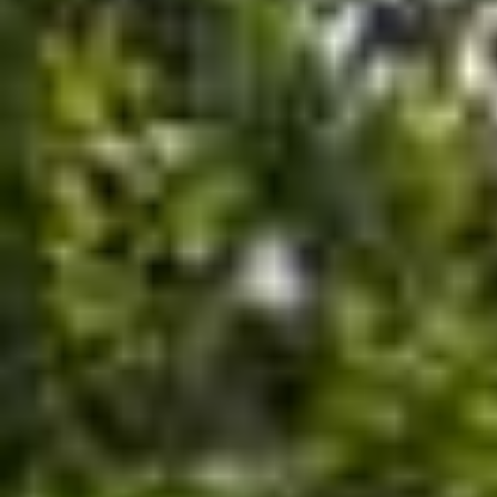
Zahnarzt für moderne Zahnmedizin
Auf der Suche nach einem Zahnarzt in Jestetten,
der höchste Präzision, innovative Technik und
eine einfühlsame Betreuung vereint? In der
Dorow Clinic bieten wir dir individuelle Lösungen
für gesunde und schöne Zähne – von
hochwertigen Zahnimplantaten über unsichtbare
Zahnspangen bis hin zu ästhetischen Veneers.
Unser erfahrenes Team nimmt sich Zeit für dich
und sorgt für eine angenehme, stressfreie
Behandlung.
Zahnarzt Jestetten: Aus Schaffhausen in
nur zehn Minuten in Jestetten
Profitiere als Patient aus der Schweiz von unserer
Nähe zur Schweizer Grenze und den
Preisvorteilen für Zahnbehandlungen in