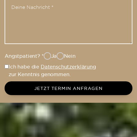
Angstpatient?
*
Ja
Nein
Ich habe die
Datenschutzerklärung
zur Kenntnis genommen.
JETZT TERMIN ANFRAGEN
Dorow Clinic Jestetten – Dein