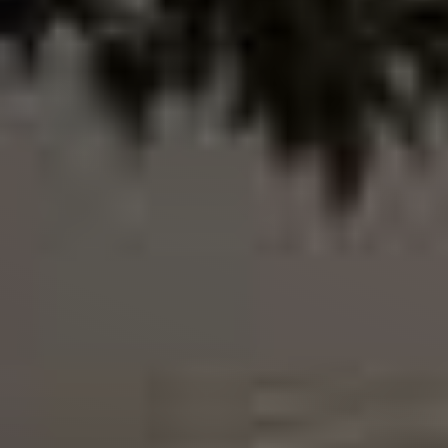
von deutschen Qualitätsstandards zu fairen
Konditionen.
Die Auszeichnung wurde Dr. Dr. Andreas Dorow
persönlich bei den Filmfestspielen in Cannes
überreicht. Du hingegen brauchst nur ein paar
Minuten Fahrt, um international ausgezeichnete
Zahnmedizin zu erleben.
Top bewertet bei