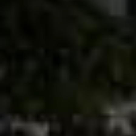
Eine der besten Kliniken weltweit –
und direkt für dich in Jestetten
Die Dorow Clinic wurde zu einer der 100 besten
Kliniken für plastische Chirurgie weltweit
ausgezeichnet – ein Siegel für außergewöhnliche
medizinische Qualität, moderne Technologien
und höchste Patientenzufriedenheit.
Doch unser Anspruch endet nicht bei ästhetisch-
chirurgischen Eingriffen. Auch in der
Zahnmedizin – wie hier in Jestetten – erlebst du
unsere Philosophie in jedem Detail: individuell,
kompetent und menschlich.
Direkt an der Schweizer Grenze gelegen, ist
unsere Praxis besonders gut erreichbar – ob aus
Schaffhausen, dem Thurgau oder Zürich. Und du
profitierst nicht nur von der Nähe, sondern auch