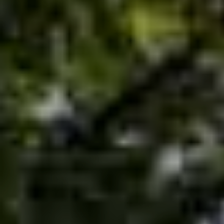
Hotel für deinen Aufenthalt?
Für deinen entspannten Besuch in der
Dorow Clinic haben wir alle wichtigen
Informationen wie Parkplätze,
Restaurants und Hotels für dich
zusammengestellt.
ZUM PDF