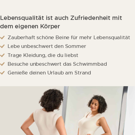
Klinikbewertungen
Lebensqualität ist auch Zufriedenheit mit
Ablauf
dem eigenen Körper
Ergebnis
Zauberhaft schöne Beine für mehr Lebensqualität
Lebe unbeschwert den Sommer
Wunderschönen Beine
Trage Kleidung, die du liebst
Kombibehandlung
Besuche unbeschwert das Schwimmbad
Genieße deinen Urlaub am Strand
Fachärzte
Klinikstandorte
Effektive Fettabsaugung
Weitere Behandlungsmöglichkeiten
Fettabsaugung bei einer Lipödem