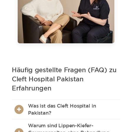
Häufig gestellte Fragen (FAQ) zu
Cleft Hospital Pakistan
Erfahrungen
Was ist das Cleft Hospital in
Pakistan?
Das Cleft Hospital in Gujrat ist ein
Warum sind Lippen-Kiefer-
spezialisiertes Zentrum, das seit über 25